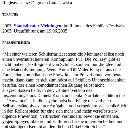
Regieassistenz: Dagmara Lutoslawska
TERMINE:
2005,
Staatstheater Meiningen
, im Rahmen des Schiller-Festivals
2005, Uraufführung am 19.06.2005
PRESSESTIMMEN:
“Mit einer weiteren Schillerrarität setzten die Meininger selbst noch
einen unvermutet heiteren Kontrapunkt: Für ‚Die Polizey’ gibt es
nicht mal ein Textfragment von Schiller, sondern nur die Idee und
eine Materialsammlung. Wenn Autor Till Müler-Klug daraus eine
Farce, eine komödiantische Show in eienr Polizeischule von heute
macht, dann kann er sich zumindest auf Schillers Unentschiedenheit
berufen, der einen komödiantischen Zugang selbst nicht
ausgeschlossen hatte. In der…Bühnenversion des
Inszenierungsduos Daniela Kranz und Jenke Nordalm schlittern die
…’Anwärter’… in die psychologischen Fänge des verbalen
Selbstverständnisses ihrer Aufgaben und verheddern sich schließlich
in den Rollenspielen für eine sich mehr und mehr verselbststän-
digende Prävention. Verbrechen verhindern, bevor sie entstehen,
gegen Sprayer, Stalker und Entführer; für die innere Sicherheit und
mit ständigem Bericht an den ‚lieben Onkel Otto Sch…”